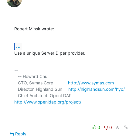
Robert Minsk wrote:
...
Use a unique ServerID per provider.
-- 

   -- Howard Chu

   CTO, Symas Corp.           
http://www.symas.com
   Director, Highland Sun     
http://highlandsun.com/hyc/
   Chief Architect, OpenLDAP  
http://www.openldap.org/project/
0
0
Reply