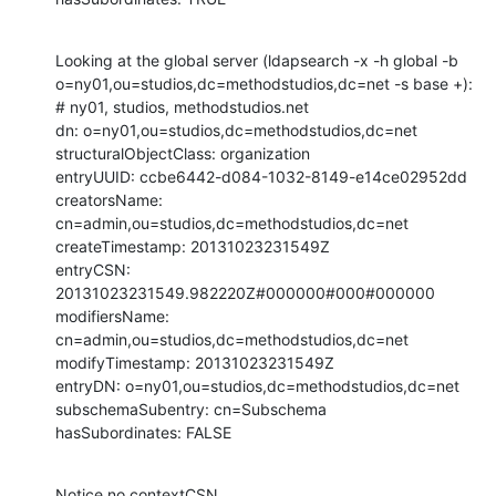
Looking at the global server (ldapsearch -x -h global -b 

o=ny01,ou=studios,dc=methodstudios,dc=net -s base +):

# ny01, studios, methodstudios.net

dn: o=ny01,ou=studios,dc=methodstudios,dc=net

structuralObjectClass: organization

entryUUID: ccbe6442-d084-1032-8149-e14ce02952dd

creatorsName: 
cn=admin,ou=studios,dc=methodstudios,dc=net

createTimestamp: 20131023231549Z

entryCSN: 
20131023231549.982220Z#000000#000#000000

modifiersName: 
cn=admin,ou=studios,dc=methodstudios,dc=net

modifyTimestamp: 20131023231549Z

entryDN: o=ny01,ou=studios,dc=methodstudios,dc=net

subschemaSubentry: cn=Subschema

hasSubordinates: FALSE
Notice no contextCSN.