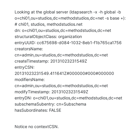
Looking at the global server (ldapsearch -x -h global -b 

o=chi01,ou=studios,dc=methodstudios,dc=net -s base +):

# chi01, studios, methodstudios.net

dn: o=chi01,ou=studios,dc=methodstudios,dc=net

structuralObjectClass: organization

entryUUID: cc675698-d084-1032-8eb1-f1b765ca1756

creatorsName: 
cn=admin,ou=studios,dc=methodstudios,dc=net

createTimestamp: 20131023231549Z

entryCSN: 
20131023231549.411641Z#000000#000#000000

modifiersName: 
cn=admin,ou=studios,dc=methodstudios,dc=net

modifyTimestamp: 20131023231549Z

entryDN: o=chi01,ou=studios,dc=methodstudios,dc=net

subschemaSubentry: cn=Subschema

hasSubordinates: FALSE
Notice no contextCSN.