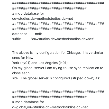
##########################################
##################################

# mdb database for 
ou=studios,dc=methodstudios,dc=net

##########################################
##################################

database        mdb

suffix          "ou=studios,dc=methodstudios,dc=net"
The above is my configuration for Chicago.  I have similar 
ones for New 

York (ny01) and Los Angeles (la01)

On my global server I am trying to use sync replication to 
clone each 

site.  The global server is configured (striped down) as:
##########################################
##################################

# mdb database for 
o=global,ou=studios,dc=methodstudios,dc=net
