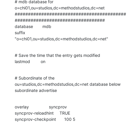
# mdb database for 
o=chi01,ou=studios,dc=methodstudios,dc=net

##########################################
##################################

database        mdb

suffix          
"o=chi01,ou=studios,dc=methodstudios,dc=net"
# Save the time that the entry gets modified

lastmod         on
# Subordinate of the 
ou=studios,dc=methodstudios,dc=net database below

subordinate advertise
overlay                 syncprov

syncprov-reloadhint     TRUE

syncprov-checkpoint       100 5