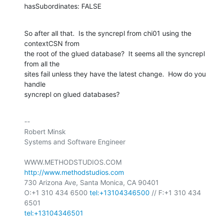
hasSubordinates: FALSE
So after all that.  Is the syncrepl from chi01 using the 
contextCSN from 

the root of the glued database?  It seems all the syncrepl 
from all the 

sites fail unless they have the latest change.  How do you 
handle 

syncrepl on glued databases?
-- 

Robert Minsk

Systems and Software Engineer

WWW.METHODSTUDIOS.COM 
http://www.methodstudios.com
730 Arizona Ave, Santa Monica, CA 90401

O:+1 310 434 6500 
tel:+13104346500
 // F:+1 310 434 
tel:+13104346501