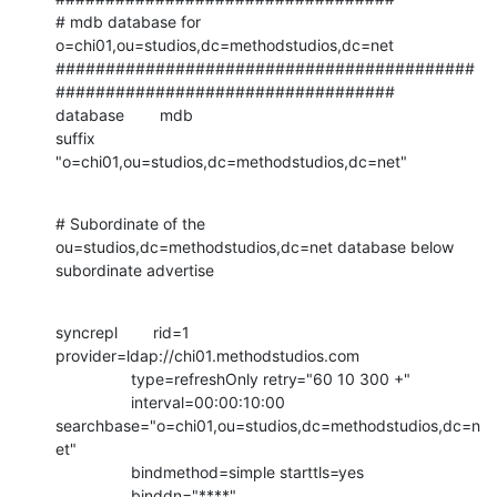
# mdb database for 
o=chi01,ou=studios,dc=methodstudios,dc=net

##########################################
##################################

database        mdb

suffix          
"o=chi01,ou=studios,dc=methodstudios,dc=net"
# Subordinate of the 
ou=studios,dc=methodstudios,dc=net database below

subordinate advertise
syncrepl        rid=1 
provider=ldap://chi01.methodstudios.com

                 type=refreshOnly retry="60 10 300 +"

                 interval=00:00:10:00

searchbase="o=chi01,ou=studios,dc=methodstudios,dc=n
et"

                 bindmethod=simple starttls=yes

                 binddn="****"
