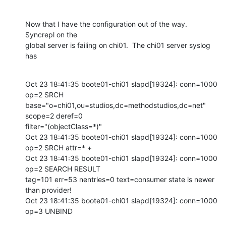
Now that I have the configuration out of the way.  
Syncrepl on the 

global server is failing on chi01.  The chi01 server syslog 
has
Oct 23 18:41:35 boote01-chi01 slapd[19324]: conn=1000 
op=2 SRCH 

base="o=chi01,ou=studios,dc=methodstudios,dc=net" 
scope=2 deref=0 

filter="(objectClass=*)"

Oct 23 18:41:35 boote01-chi01 slapd[19324]: conn=1000 
op=2 SRCH attr=* +

Oct 23 18:41:35 boote01-chi01 slapd[19324]: conn=1000 
op=2 SEARCH RESULT 

tag=101 err=53 nentries=0 text=consumer state is newer 
than provider!

Oct 23 18:41:35 boote01-chi01 slapd[19324]: conn=1000 
op=3 UNBIND