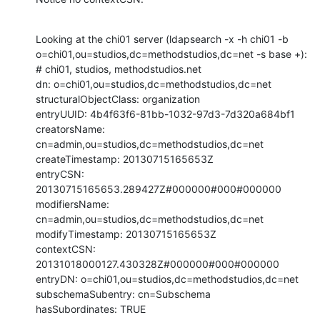
Looking at the chi01 server (ldapsearch -x -h chi01 -b 

o=chi01,ou=studios,dc=methodstudios,dc=net -s base +):

# chi01, studios, methodstudios.net

dn: o=chi01,ou=studios,dc=methodstudios,dc=net

structuralObjectClass: organization

entryUUID: 4b4f63f6-81bb-1032-97d3-7d320a684bf1

creatorsName: 
cn=admin,ou=studios,dc=methodstudios,dc=net

createTimestamp: 20130715165653Z

entryCSN: 
20130715165653.289427Z#000000#000#000000

modifiersName: 
cn=admin,ou=studios,dc=methodstudios,dc=net

modifyTimestamp: 20130715165653Z

contextCSN: 
20131018000127.430328Z#000000#000#000000

entryDN: o=chi01,ou=studios,dc=methodstudios,dc=net

subschemaSubentry: cn=Subschema

hasSubordinates: TRUE