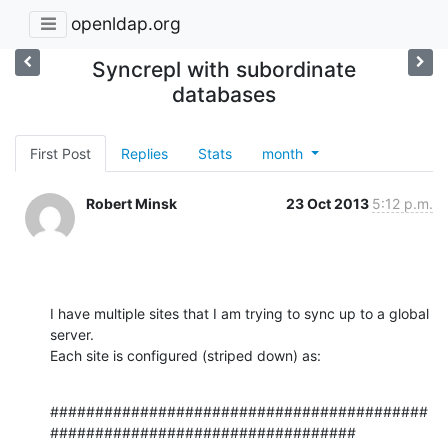
openldap.org
Syncrepl with subordinate
databases
First Post
Replies
Stats
month
Robert Minsk
23 Oct 2013
5:12 p.m.
I have multiple sites that I am trying to sync up to a global 
server.  

Each site is configured (striped down) as:
##########################################
##################################
