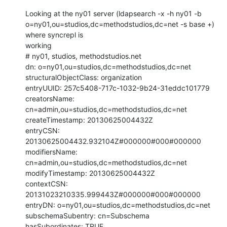
Looking at the ny01 server (ldapsearch -x -h ny01 -b 

o=ny01,ou=studios,dc=methodstudios,dc=net -s base +) 
where syncrepl is 

working

# ny01, studios, methodstudios.net

dn: o=ny01,ou=studios,dc=methodstudios,dc=net

structuralObjectClass: organization

entryUUID: 257c5408-717c-1032-9b24-31eddc101779

creatorsName: 
cn=admin,ou=studios,dc=methodstudios,dc=net

createTimestamp: 20130625004432Z

entryCSN: 
20130625004432.932104Z#000000#000#000000

modifiersName: 
cn=admin,ou=studios,dc=methodstudios,dc=net

modifyTimestamp: 20130625004432Z

contextCSN: 
20131023210335.999443Z#000000#000#000000

entryDN: o=ny01,ou=studios,dc=methodstudios,dc=net

subschemaSubentry: cn=Subschema

hasSubordinates: TRUE