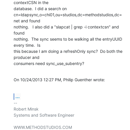
contextCSN in the 

database.  I did a search on 

cn=ldapsync,o=chi01,ou=studios,dc=methodstudios,dc=
net and found 

nothing.   I also did a "slapcat | grep -i contextcsn" and 
found 

nothing.  The sync seems to be walking all the entryUUID 
every time.  Is 

this because I am doing a refreshOnly sync?  Do both the 
producer and 

consumers need sync_use_subentry?
On 10/24/2013 12:27 PM, Philip Guenther wrote:
...
-- 

Robert Minsk

Systems and Software Engineer

WWW.METHODSTUDIOS.COM 