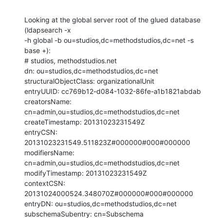
Looking at the global server root of the glued database 
(ldapsearch -x 

-h global -b ou=studios,dc=methodstudios,dc=net -s 
base +):

# studios, methodstudios.net

dn: ou=studios,dc=methodstudios,dc=net

structuralObjectClass: organizationalUnit

entryUUID: cc769b12-d084-1032-86fe-a1b1821abdab

creatorsName: 
cn=admin,ou=studios,dc=methodstudios,dc=net

createTimestamp: 20131023231549Z

entryCSN: 
20131023231549.511823Z#000000#000#000000

modifiersName: 
cn=admin,ou=studios,dc=methodstudios,dc=net

modifyTimestamp: 20131023231549Z

contextCSN: 
20131024000524.348070Z#000000#000#000000

entryDN: ou=studios,dc=methodstudios,dc=net

subschemaSubentry: cn=Subschema
