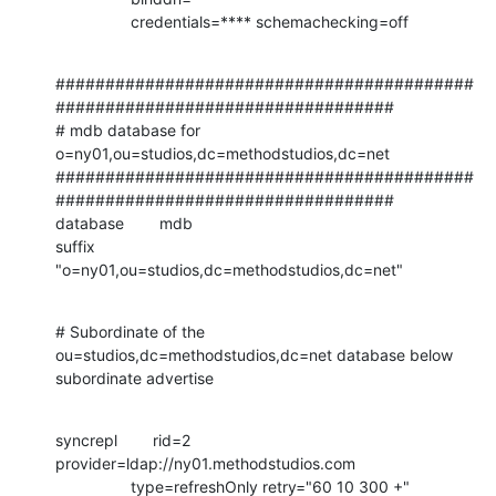
                 credentials=**** schemachecking=off
##########################################
##################################

# mdb database for 
o=ny01,ou=studios,dc=methodstudios,dc=net

##########################################
##################################

database        mdb

suffix          
"o=ny01,ou=studios,dc=methodstudios,dc=net"
# Subordinate of the 
ou=studios,dc=methodstudios,dc=net database below

subordinate advertise
syncrepl        rid=2 
provider=ldap://ny01.methodstudios.com

                 type=refreshOnly retry="60 10 300 +"
