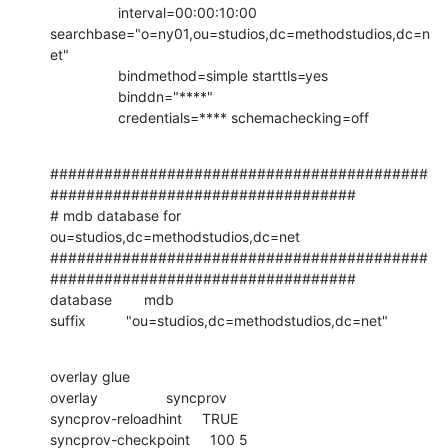
                 interval=00:00:10:00

searchbase="o=ny01,ou=studios,dc=methodstudios,dc=n
et"

                 bindmethod=simple starttls=yes

                 binddn="****"

                 credentials=**** schemachecking=off
##########################################
##################################

# mdb database for 
ou=studios,dc=methodstudios,dc=net

##########################################
##################################

database        mdb

suffix          "ou=studios,dc=methodstudios,dc=net"
overlay glue

overlay                 syncprov

syncprov-reloadhint     TRUE

syncprov-checkpoint     100 5