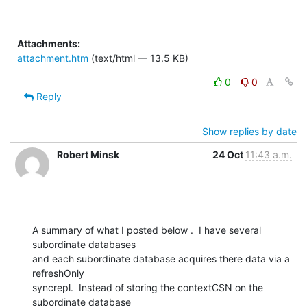
Attachments:
attachment.htm
(text/html — 13.5 KB)
0
0
Reply
Show replies by date
Robert Minsk
24 Oct
11:43 a.m.
A summary of what I posted below .  I have several 
subordinate databases 

and each subordinate database acquires there data via a 
refreshOnly 

syncrepl.  Instead of storing the contextCSN on the 
subordinate database 
