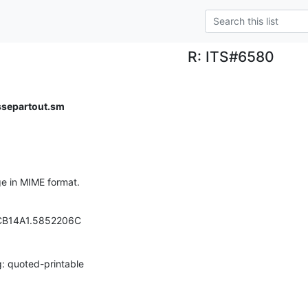
R: ITS#6580
ssepartout.sm
ge in MIME format.
1CB14A1.5852206C

: quoted-printable