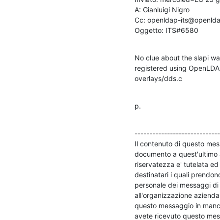
A: Gianluigi Nigro

Cc: openldap-its@openlda
Oggetto: ITS#6580
No clue about the slapi wa
registered using OpenLDAP'
overlays/dds.c
p.
-----------------------------
Il contenuto di questo mes
documento a quest'ultimo a
riservatezza e' tutelata ed 
destinatari i quali prendon
personale dei messaggi di 
all'organizzazione aziendale
questo messaggio in mancan
avete ricevuto questo mess