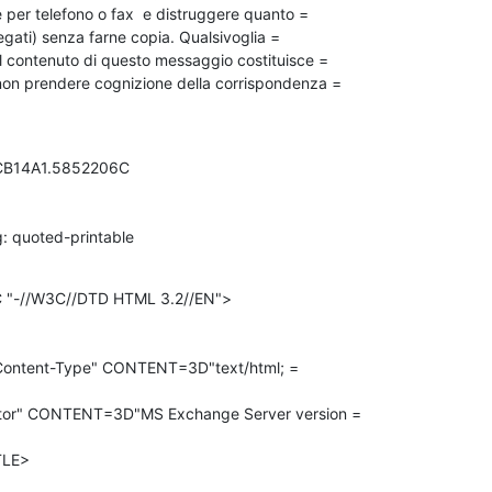
er telefono o fax  e distruggere quanto =

legati) senza farne copia. Qualsivoglia =

el contenuto di questo messaggio costituisce =

i non prendere cognizione della corrispondenza =

1CB14A1.5852206C

: quoted-printable
"-//W3C//DTD HTML 3.2//EN">

ntent-Type" CONTENT=3D"text/html; =

r" CONTENT=3D"MS Exchange Server version =

LE>
