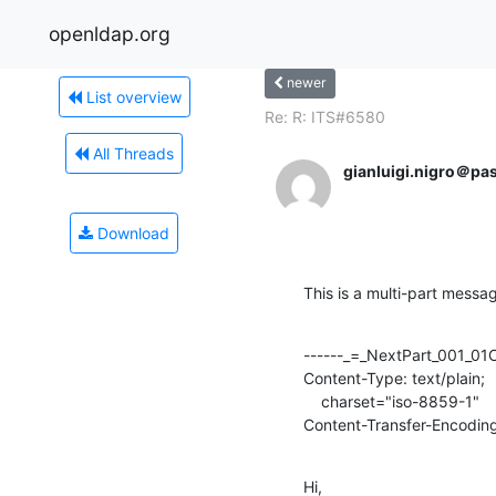
openldap.org
newer
List overview
Re: R: ITS#6580
All Threads
gianluigi.nigro＠pa
Download
This is a multi-part messa
------_=_NextPart_001_0
Content-Type: text/plain;

    charset="iso-8859-1"

Content-Transfer-Encoding
Hi,
