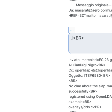
-----Messaggio originale--
Da: masarati@aero.polimi.it
HREF=3D"mailto:masarati@a
...
]<BR>
Inviato: mercoled=EC 23 
A: Gianluigi Nigro<BR>

Cc: openldap-its@openlda
Oggetto: ITS#6580<BR>

<BR>

No clue about the slapi wa
successfully<BR>

registered using OpenLDAP'
example<BR>

overlays/dds.c<BR>
