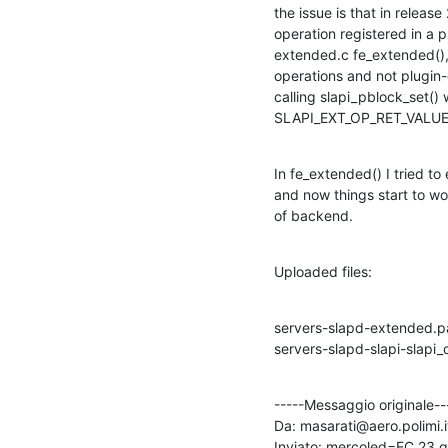
the issue is that in releas
operation registered in a 
extended.c fe_extended(), l
operations and not plugin-
calling slapi_pblock_set(
SLAPI_EXT_OP_RET_VALUE
In fe_extended() I tried to
and now things start to wo
of backend.
Uploaded files:
servers-slapd-extended.pa
servers-slapd-slapi-slapi_
-----Messaggio originale---
Da: masarati@aero.polimi.i
Inviato: mercoled=EC 23 g