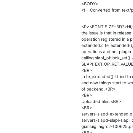
<BODY>

<!-- Converted from text/p
<P><FONT SIZE=3D2>Hi,
the issue is that in releas
operation registered in a 
extended.c fe_extended(), l
operations and not plugin-
calling slapi_pblock_set(
SLAPI_EXT_OP_RET_VALUE
<BR>

In fe_extended() I tried to
and now things start to wo
of backend.<BR>

<BR>

Uploaded files:<BR>

<BR>

servers-slapd-extended.pa
servers-slapd-slapi-slapi_o
gianluigi.nigro2-100625.p
<BR>
