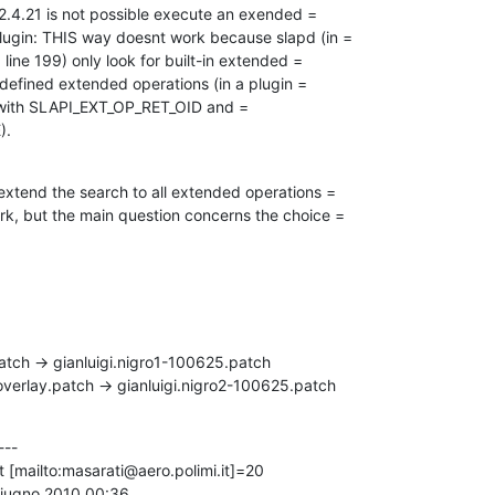
e 2.4.21 is not possible execute an exended =

plugin: THIS way doesnt work because slapd (in =

ine 199) only look for built-in extended =

defined extended operations (in a plugin =

) with SLAPI_EXT_OP_RET_OID and =

).
 extend the search to all extended operations =

rk, but the main question concerns the choice =

tch -> gianluigi.nigro1-100625.patch

overlay.patch -> gianluigi.nigro2-100625.patch
--

t [mailto:masarati@aero.polimi.it]=20

iugno 2010 00:36
