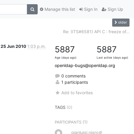
Manage this list
Sign In
Sign Up
older
Re: (ITS#6581) API C : freeze of...
25 Jun 2010
1:03 p.m.
5887
5887
Age (days ago)
Last active (days ago)
openldap-bugs@openldap.org
0 comments
1 participants
Add to favorites
TAGS
(0)
(1)
PARTICIPANTS
gianluigi.nigro＠