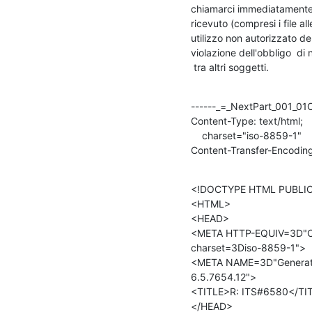
chiamarci immediatamente p
ricevuto (compresi i file al
utilizzo non autorizzato d
violazione dell'obbligo  d
 tra altri soggetti.
------_=_NextPart_001_0
Content-Type: text/html;

    charset="iso-8859-1"

Content-Transfer-Encoding
<!DOCTYPE HTML PUBLIC 
<HTML>

<HEAD>

<META HTTP-EQUIV=3D"Co
charset=3Diso-8859-1">

<META NAME=3D"Generato
6.5.7654.12">

<TITLE>R: ITS#6580</TIT
</HEAD>
