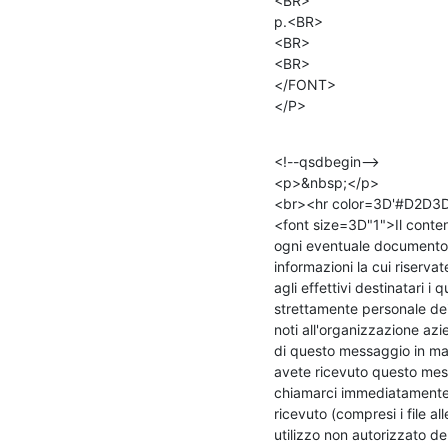
<BR>

p.<BR>

<BR>

<BR>

</FONT>

</P>
<!--qsdbegin-->

<p>&nbsp;</p>

<br><hr color=3D'#D2D3D
<font size=3D"1">Il conten
ogni eventuale documento 
informazioni la cui riservat
agli effettivi destinatari i
strettamente personale dei
noti all'organizzazione azie
di questo messaggio in man
avete ricevuto questo mess
chiamarci immediatamente p
ricevuto (compresi i file al
utilizzo non autorizzato d