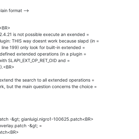
lain format -->
<BR>

e 2.4.21 is not possible execute an exended =

plugin: THIS way doesnt work because slapd (in =

ine 199) only look for built-in extended =

defined extended operations (in a plugin =

) with SLAPI_EXT_OP_RET_OID and =

).<BR>

 extend the search to all extended operations =

rk, but the main question concerns the choice =

tch -&gt; gianluigi.nigro1-100625.patch<BR>

verlay.patch -&gt; =

atch<BR>
