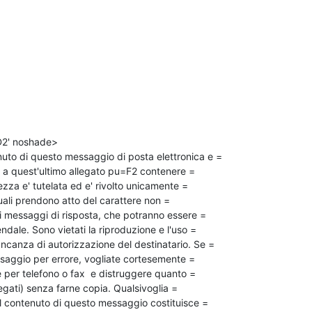
2' noshade>

uto di questo messaggio di posta elettronica e =

a quest'ultimo allegato pu=F2 contenere =

ezza e' tutelata ed e' rivolto unicamente =

 quali prendono atto del carattere non =

 messaggi di risposta, che potranno essere =

ndale. Sono vietati la riproduzione e l'uso =

canza di autorizzazione del destinatario. Se =

aggio per errore, vogliate cortesemente =

er telefono o fax  e distruggere quanto =

legati) senza farne copia. Qualsivoglia =

el contenuto di questo messaggio costituisce =
