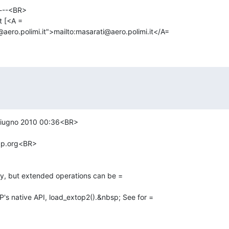
---<BR>

 [<A =

ero.polimi.it">mailto:masarati@aero.polimi.it</A=
giugno 2010 00:36<BR>

p.org<BR>

y, but extended operations can be =

s native API, load_extop2().&nbsp; See for =
