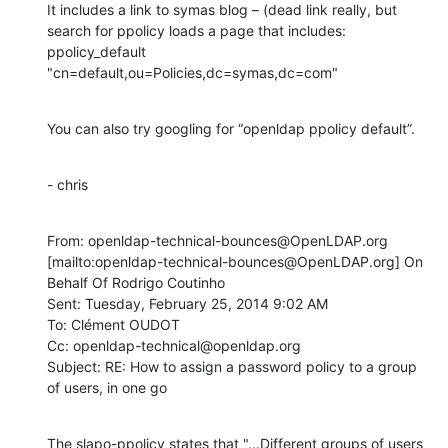
It includes a link to symas blog – (dead link really, but 
search for ppolicy loads a page that includes:

ppolicy_default 
"cn=default,ou=Policies,dc=symas,dc=com"
You can also try googling for “openldap ppolicy default”.
- chris
From: openldap-technical-bounces@OpenLDAP.org 
[mailto:openldap-technical-bounces@OpenLDAP.org] On 
Behalf Of Rodrigo Coutinho

Sent: Tuesday, February 25, 2014 9:02 AM

To: Clément OUDOT

Cc: openldap-technical@openldap.org

Subject: RE: How to assign a password policy to a group 
of users, in one go
The slapo-ppolicy states that "...Different groups of users 