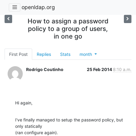
openldap.org
How to assign a password
policy to a group of users,
in one go
First Post
Replies
Stats
month
Rodrigo Coutinho
25 Feb 2014
8:10 a.m.
Hi again,
I've finally managed to setup the password policy, but 
only statically

(ran configure again).