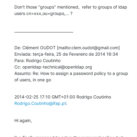
Don't those "groups" mentioned,  refer to groups of ldap 
users cn=xxx,ou=groups,... ?
________________________________
De: Clément OUDOT [mailto:clem.oudot@gmail.com] 

Enviada: terça-feira, 25 de Fevereiro de 2014 16:34

Para: Rodrigo Coutinho

Cc: openldap-technical@openldap.org

Assunto: Re: How to assign a password policy to a group 
of users, in one go
2014-02-25 17:10 GMT+01:00 Rodrigo Coutinho 
Rodrigo.Coutinho@ifap.pt
:
Hi again,