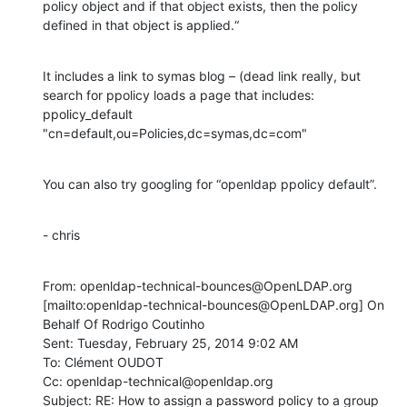
policy object and if that object exists, then the policy 
defined in that object is applied.“
It includes a link to symas blog – (dead link really, but 
search for ppolicy loads a page that includes:

ppolicy_default 
"cn=default,ou=Policies,dc=symas,dc=com"
You can also try googling for “openldap ppolicy default”.
- chris
From: openldap-technical-bounces@OpenLDAP.org 
[mailto:openldap-technical-bounces@OpenLDAP.org] On 
Behalf Of Rodrigo Coutinho

Sent: Tuesday, February 25, 2014 9:02 AM

To: Clément OUDOT

Cc: openldap-technical@openldap.org

Subject: RE: How to assign a password policy to a group 