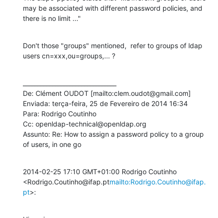
may be associated with different password policies, and  
there is no limit ..."
Don't those "groups" mentioned,  refer to groups of ldap 
users cn=xxx,ou=groups,... ?
________________________________

De: Clément OUDOT [mailto:clem.oudot@gmail.com]

Enviada: terça-feira, 25 de Fevereiro de 2014 16:34

Para: Rodrigo Coutinho

Cc: openldap-technical@openldap.org

Assunto: Re: How to assign a password policy to a group 
of users, in one go
2014-02-25 17:10 GMT+01:00 Rodrigo Coutinho 
<Rodrigo.Coutinho@ifap.pt
mailto:Rodrigo.Coutinho@ifap.
pt
>: