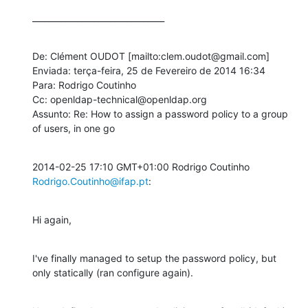
________________________________
De: Clément OUDOT [mailto:clem.oudot@gmail.com] 

Enviada: terça-feira, 25 de Fevereiro de 2014 16:34

Para: Rodrigo Coutinho

Cc: openldap-technical@openldap.org

Assunto: Re: How to assign a password policy to a group 
of users, in one go
2014-02-25 17:10 GMT+01:00 Rodrigo Coutinho 
Rodrigo.Coutinho@ifap.pt
:
Hi again,
I've finally managed to setup the password policy, but 
only statically (ran configure again).