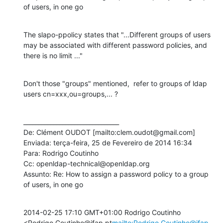
of users, in one go
The slapo-ppolicy states that "...Different groups of users 
may be associated with different password policies, and  
there is no limit ..."
Don't those "groups" mentioned,  refer to groups of ldap 
users cn=xxx,ou=groups,... ?
________________________________

De: Clément OUDOT [mailto:clem.oudot@gmail.com]

Enviada: terça-feira, 25 de Fevereiro de 2014 16:34

Para: Rodrigo Coutinho

Cc: openldap-technical@openldap.org

Assunto: Re: How to assign a password policy to a group 
of users, in one go
2014-02-25 17:10 GMT+01:00 Rodrigo Coutinho 
<Rodrigo.Coutinho@ifap.pt
mailto:Rodrigo.Coutinho@ifap.