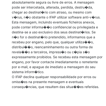
absolutamente segura ou livre de erros. A mensagem 
pode ser intercetada, alterada, perdida, destru�da, 
chegar ao destinat�rio com atraso, ou mesmo com 
v�rus, n�o obstante o IFAP utilizar software anti-v�rus.

Esta mensagem, incluindo eventuais ficheiros anexos, 
pode conter informa��o confidencial ou privilegiada e 
destina-se a uso exclusivo dos seus destinat�rios. Se 
n�o for o destinat�rio pretendido, informamos que a 
recebeu por engano, pelo que, qualquer utiliza��o, 
distribui��o, reencaminhamento ou outra forma de 
revela��o a terceiros, impress�o ou c�pia s�o 
expressamente proibidos. Se recebeu esta mensagem por 
engano, por favor contacte imediatamente o remetente 
por e-mail, e apague de imediato a mensagem do seu 
sistema inform�tico.

O IFAP declina qualquer responsabilidade por erros ou 
omiss�es na presente mensagem e eventuais 
consequ�ncias, que resultem das situa��es referidas.