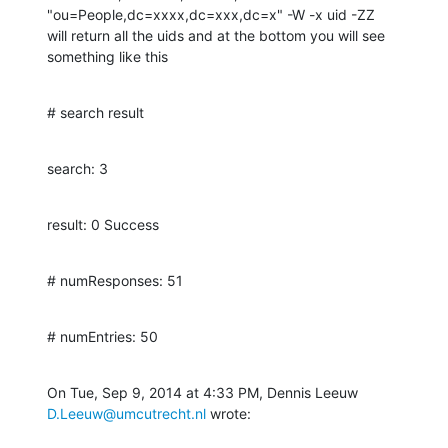
"ou=People,dc=xxxx,dc=xxx,dc=x" -W -x uid -ZZ

will return all the uids and at the bottom you will see 
something like this
# search result
search: 3
result: 0 Success
# numResponses: 51
# numEntries: 50
On Tue, Sep 9, 2014 at 4:33 PM, Dennis Leeuw 
D.Leeuw@umcutrecht.nl
 wrote: