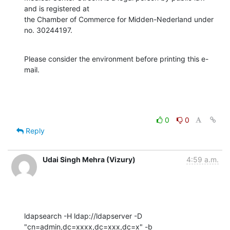
and is registered at

the Chamber of Commerce for Midden-Nederland under 
no. 30244197.
Please consider the environment before printing this e-
mail.
0
0
Reply
Udai Singh Mehra (Vizury)
4:59 a.m.
ldapsearch -H ldap://ldapserver -D 
"cn=admin,dc=xxxx,dc=xxx,dc=x" -b
