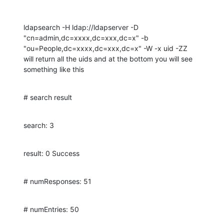
ldapsearch -H ldap://ldapserver -D 
"cn=admin,dc=xxxx,dc=xxx,dc=x" -b

"ou=People,dc=xxxx,dc=xxx,dc=x" -W -x uid -ZZ

will return all the uids and at the bottom you will see 
something like this
# search result
search: 3
result: 0 Success
# numResponses: 51
# numEntries: 50