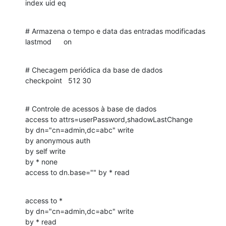
index uid eq
# Armazena o tempo e data das entradas modificadas

lastmod      on
# Checagem periódica da base de dados

checkpoint   512 30
# Controle de acessos à base de dados

access to attrs=userPassword,shadowLastChange

by dn="cn=admin,dc=abc" write

by anonymous auth

by self write

by * none

access to dn.base="" by * read
access to *

by dn="cn=admin,dc=abc" write

by * read