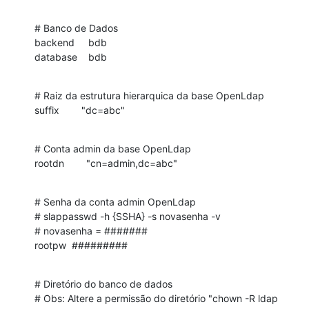
# Banco de Dados

backend     bdb

database    bdb
# Raiz da estrutura hierarquica da base OpenLdap

suffix        "dc=abc"
# Conta admin da base OpenLdap

rootdn        "cn=admin,dc=abc"
# Senha da conta admin OpenLdap

# slappasswd -h {SSHA} -s novasenha -v

# novasenha = #######

rootpw  #########
# Diretório do banco de dados

# Obs: Altere a permissão do diretório "chown -R ldap 