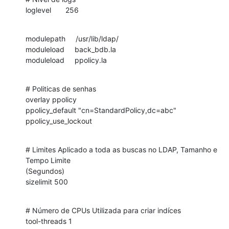
loglevel       256
modulepath     /usr/lib/ldap/

moduleload     back_bdb.la

moduleload     ppolicy.la
# Politicas de senhas

overlay ppolicy

ppolicy_default "cn=StandardPolicy,dc=abc"

ppolicy_use_lockout
# Limites Aplicado a toda as buscas no LDAP, Tamanho e 
Tempo Limite

(Segundos)

sizelimit 500
# Número de CPUs Utilizada para criar indíces

tool-threads 1