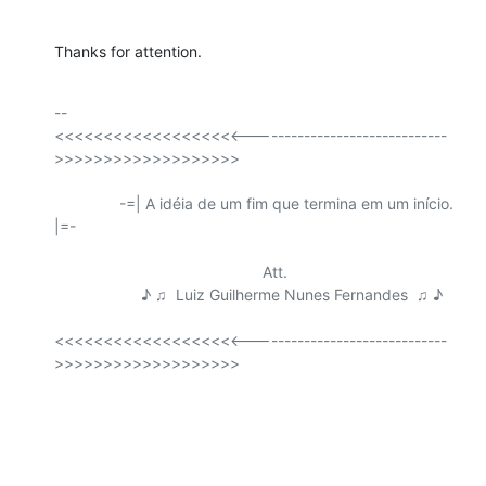
Thanks for attention.
-- 

<<<<<<<<<<<<<<<<<<<------------------------------
>>>>>>>>>>>>>>>>>>>

               -=| A idéia de um fim que termina em um início. 
|=-

                                                Att.

                    ♪ ♫  Luiz Guilherme Nunes Fernandes  ♫ ♪

<<<<<<<<<<<<<<<<<<<------------------------------
>>>>>>>>>>>>>>>>>>>
