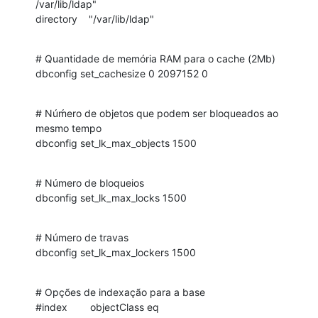
/var/lib/ldap"

directory    "/var/lib/ldap"
# Quantidade de memória RAM para o cache (2Mb)

dbconfig set_cachesize 0 2097152 0
# Núḿero de objetos que podem ser bloqueados ao 
mesmo tempo

dbconfig set_lk_max_objects 1500
# Número de bloqueios

dbconfig set_lk_max_locks 1500
# Número de travas

dbconfig set_lk_max_lockers 1500
# Opções de indexação para a base

#index        objectClass eq
