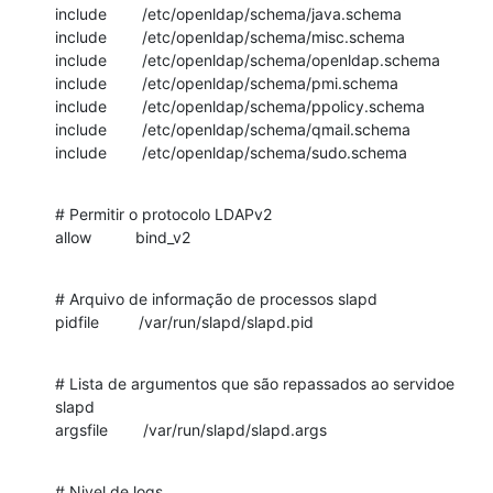
include        /etc/openldap/schema/java.schema

include        /etc/openldap/schema/misc.schema

include        /etc/openldap/schema/openldap.schema

include        /etc/openldap/schema/pmi.schema

include        /etc/openldap/schema/ppolicy.schema

include        /etc/openldap/schema/qmail.schema

include        /etc/openldap/schema/sudo.schema
# Permitir o protocolo LDAPv2

allow          bind_v2
# Arquivo de informação de processos slapd

pidfile         /var/run/slapd/slapd.pid
# Lista de argumentos que são repassados ao servidoe 
slapd

argsfile        /var/run/slapd/slapd.args
# Nivel de logs
